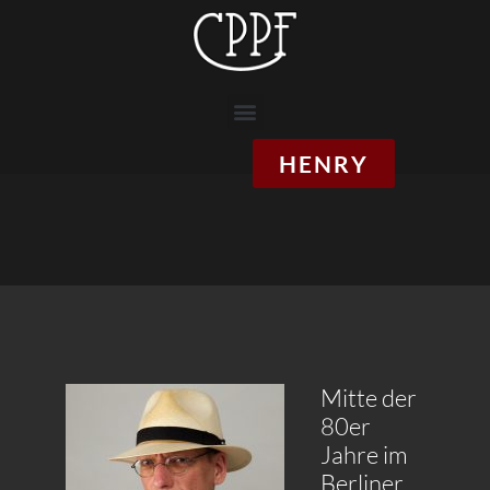
Zum
Inhalt
springen
Menü
HENRY
Mitte der
80er
Jahre im
Berliner